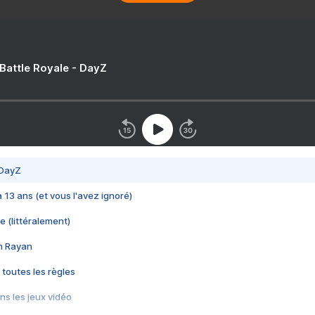
 Battle Royale - DayZ
 DayZ
 a 13 ans (et vous l'avez ignoré)
e (littéralement)
im Rayan
 toutes les règles
s les jeux vidéo