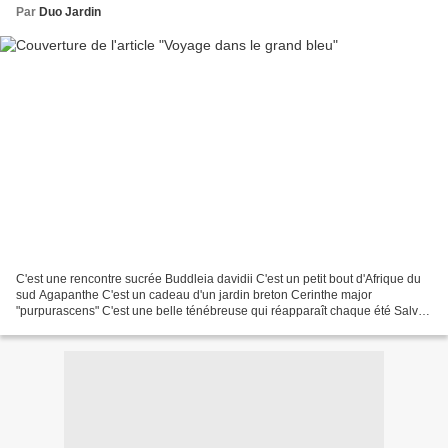
Par
Duo Jardin
C'est une rencontre sucrée Buddleia davidii C'est un petit bout d'Afrique du
sud Agapanthe C'est un cadeau d'un jardin breton Cerinthe major
"purpurascens" C'est une belle ténébreuse qui réapparaît chaque été Salvia
guaranitica black C'est un bouquet...