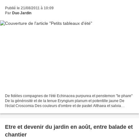
Publié le 21/08/2011 à 10:09
Par
Duo Jardin
De fidèles compagnes de l'été Echinacea purpurea et penstemon "le phare"
De la générosité et de la tenue Eryngium planum et potentille jaune De
l'éclat Croscomia Des couleurs d'ombre et de pastel Althaea et salvia
guaranitica black De l'élégance Lys et...
Etre et devenir du jardin en août, entre balade et
chantier