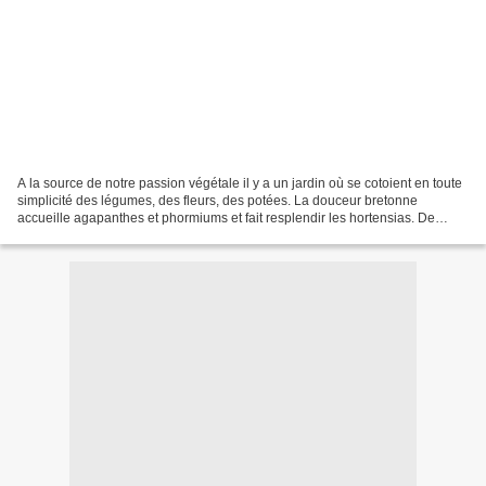
A la source de notre passion végétale il y a un jardin où se cotoient en toute
simplicité des légumes, des fleurs, des potées. La douceur bretonne
accueille agapanthes et phormiums et fait resplendir les hortensias. De
sentiers, en sentiers on découvre...