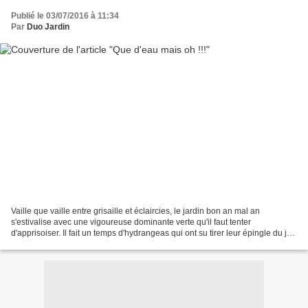
Publié le 03/07/2016 à 11:34
Par
Duo Jardin
Vaille que vaille entre grisaille et éclaircies, le jardin bon an mal an
s'estivalise avec une vigoureuse dominante verte qu'il faut tenter
d'apprisoiser. Il fait un temps d'hydrangeas qui ont su tirer leur épingle du jeu
et qui ont pris la grosse tête. Dans...