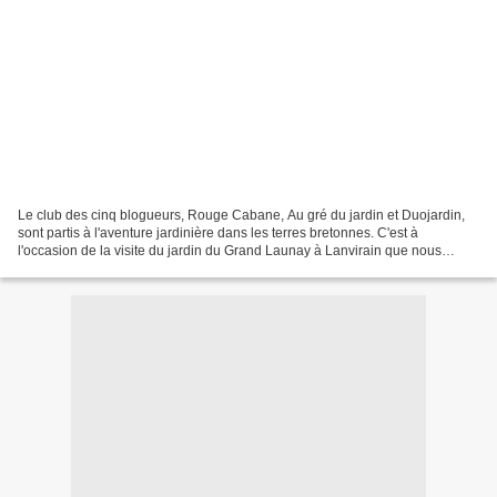
Le club des cinq blogueurs, Rouge Cabane, Au gré du jardin et Duojardin,
sont partis à l'aventure jardinière dans les terres bretonnes. C'est à
l'occasion de la visite du jardin du Grand Launay à Lanvirain que nous
avons rencontré Maryline du blog Trois...