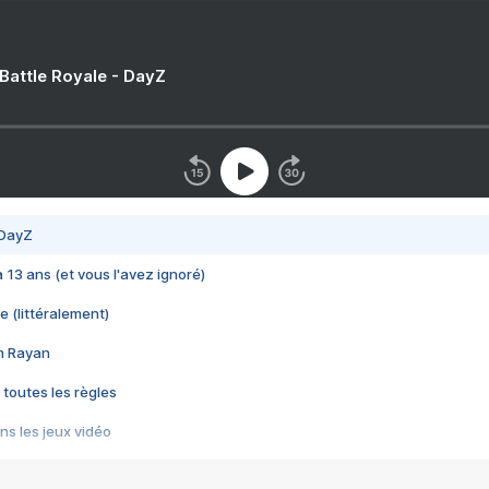
 Battle Royale - DayZ
 DayZ
 a 13 ans (et vous l'avez ignoré)
e (littéralement)
im Rayan
 toutes les règles
s les jeux vidéo
us choquant de Rockstar ? - Le scandale BULLY